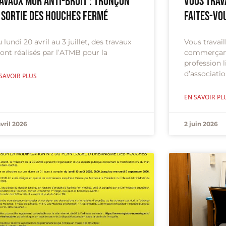
avaux Mur anti-bruit : tronçon
Vous trav
 sortie des Houches fermé
Faites-vo
lundi 20 avril au 3 juillet, des travaux
Vous travai
ont réalisés par l’ATMB pour la
commerçant,
profession l
d’associati
SAVOIR PLUS
EN SAVOIR PL
avril 2026
2 juin 2026