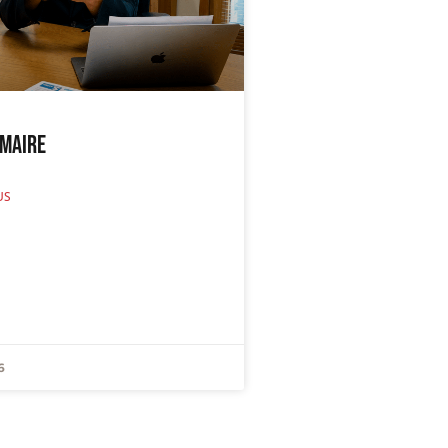
 Maire
US
6