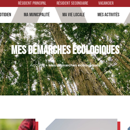
Résident principal
Résident secondaire
vacancier
otidien
Ma municipalité
Ma vie locale
Mes activités
Mes démarches écologiques
Accueil
»
Mes démarches écologiques