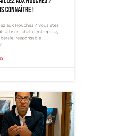
aillez aux Houches ?
us connaître !
llez aux Houches ? Vous êtes
 artisan, chef d’entreprise,
ibérale, responsable
on
US