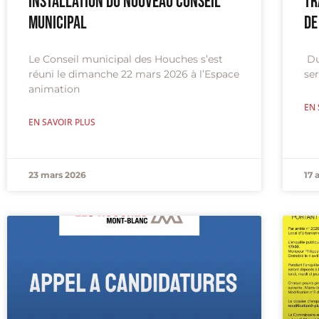
Installation du nouveau conseil
Tr
municipal
de
Le Conseil municipal des Houches s’est
Du 
réuni le dimanche 22 mars 2026 à l’Espace
ser
animation
EN 
EN SAVOIR PLUS
23 mars 2026
17 