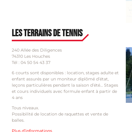
Les terrains de Tennis
240 Allée des Diligences
74310 Les Houches
Tél : 04 50 54 43 37
6 courts sont disponibles : location, stages adulte et
enfant assurés par un moniteur diplômé d’état,
leçons particulières pendant la saison d’été… Stages
et cours individuels avec formule enfant à partir de
4 ans
Tous niveaux.
Possibilité de location de raquettes et vente de
balles.
Plus d’informations