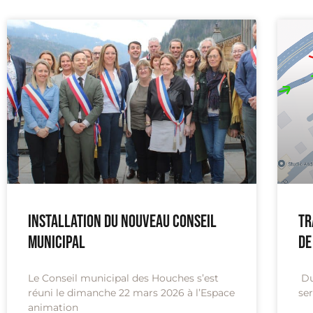
Installation du nouveau conseil
Tr
municipal
de
Le Conseil municipal des Houches s’est
Du 
réuni le dimanche 22 mars 2026 à l’Espace
ser
animation