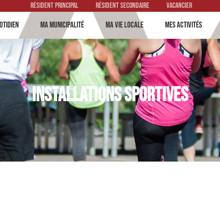
Résident principal
Résident secondaire
vacancier
otidien
Ma municipalité
Ma vie locale
Mes activités
Installations sportives
So